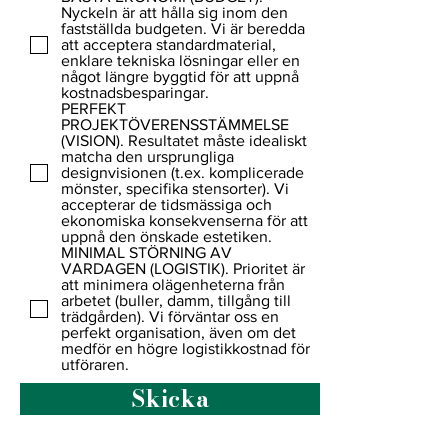
Nyckeln är att hålla sig inom den
fastställda budgeten. Vi är beredda
att acceptera standardmaterial,
enklare tekniska lösningar eller en
något längre byggtid för att uppnå
kostnadsbesparingar.
PERFEKT
PROJEKTÖVERENSSTÄMMELSE
(VISION). Resultatet måste idealiskt
matcha den ursprungliga
designvisionen (t.ex. komplicerade
mönster, specifika stensorter). Vi
accepterar de tidsmässiga och
ekonomiska konsekvenserna för att
uppnå den önskade estetiken.
MINIMAL STÖRNING AV
VARDAGEN (LOGISTIK). Prioritet är
att minimera olägenheterna från
arbetet (buller, damm, tillgång till
trädgården). Vi förväntar oss en
perfekt organisation, även om det
medför en högre logistikkostnad för
utföraren.
Skicka