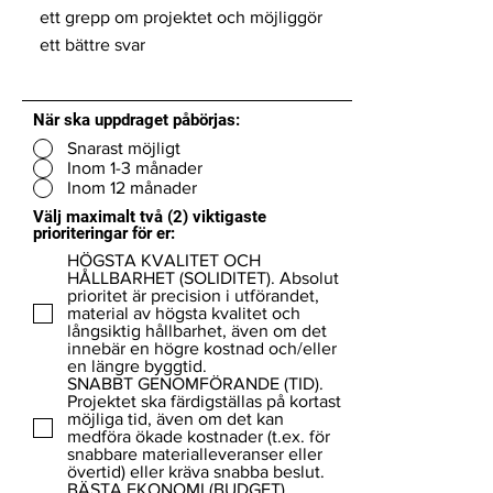
När ska uppdraget påbörjas:
Snarast möjligt
Inom 1-3 månader
Inom 12 månader
Välj maximalt två (2) viktigaste
prioriteringar för er:
HÖGSTA KVALITET OCH
HÅLLBARHET (SOLIDITET). Absolut
prioritet är precision i utförandet,
material av högsta kvalitet och
långsiktig hållbarhet, även om det
innebär en högre kostnad och/eller
en längre byggtid.
SNABBT GENOMFÖRANDE (TID).
Projektet ska färdigställas på kortast
möjliga tid, även om det kan
medföra ökade kostnader (t.ex. för
snabbare materialleveranser eller
övertid) eller kräva snabba beslut.
BÄSTA EKONOMI (BUDGET).