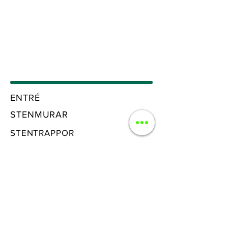
ENTRÉ
STENMURAR
STENTRAPPOR
UPPFART
UTEPLATS
GRANITKERAMIK
DRÄNERING
ROT & RUT TJÄNSTER -50%