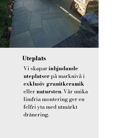
Uteplats
Vi skapar
inbjudande
uteplatser
på marknivå i
exklusiv granitkeramik
eller
natursten
. Vår unika
limfria montering ger en
felfri yta med utmärkt
dränering.