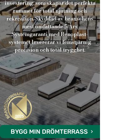
investering, som skapar det perfekta
rummet för total njutning och
rekreation. Skyddad av branschens
mest omfattande 5 Års
Systemgaranti med Renoplast-
systemet levererar vi femstjärnig
precision och total trygghet.
BYGG MIN DRÖMTERRASS